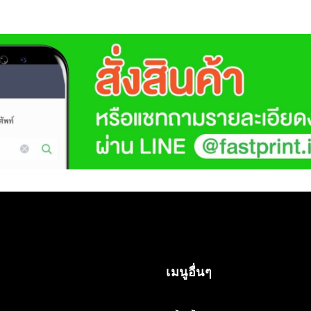
เมนูอื่นๆ