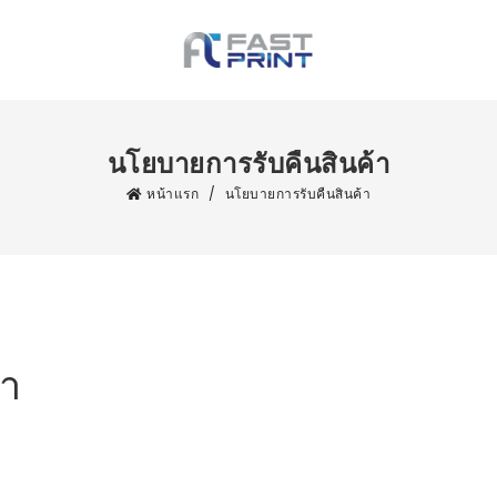
นโยบายการรับคืนสินค้า
หน้าแรก
/
นโยบายการรับคืนสินค้า
้า