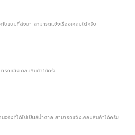
รงกับแบบที่ส่งมา สามารถแจ้งเรื่องเคลมได้ครับ
ารถแจ้งเคลมสินค้าได้ครับ
นจริงที่ได้ไปเป็นสีน้ำตาล สามารถแจ้งเคลมสินค้าได้ครับ