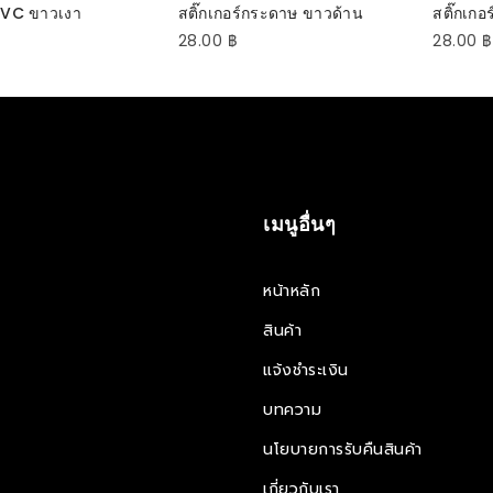
ECT OPTIONS
SELECT OPTIONS
S
 PVC ขาวเงา
สติ๊กเกอร์กระดาษ ขาวด้าน
สติ๊กเก
28.00
฿
28.00
฿
เมนูอื่นๆ
หน้าหลัก
สินค้า
แจ้งชำระเงิน
บทความ
นโยบายการรับคืนสินค้า
เกี่ยวกับเรา